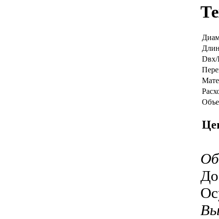
Те
Диам
Длин
Dвх/
Пере
Мате
Расх
Объе
Це
Об
До
Ос
Вы