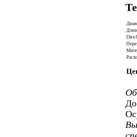
Те
Диам
Длин
Dвх/
Пере
Мате
Расх
Це
Об
До
Ос
Вы
сп